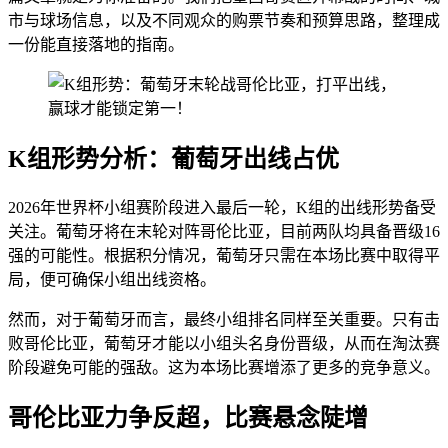
市与球场信息，以及不同观众的购票节奏和预算思路，整理成
一份能直接落地的指南。
K组形势分析：葡萄牙出线占优
2026年世界杯小组赛阶段进入最后一轮，K组的出线形势备受
关注。葡萄牙将在末轮对阵哥伦比亚，目前两队均具备晋级16
强的可能性。根据积分情况，葡萄牙只需在本场比赛中取得平
局，便可确保小组出线资格。
然而，对于葡萄牙而言，最终小组排名同样至关重要。只有击
败哥伦比亚，葡萄牙才能以小组头名身份晋级，从而在淘汰赛
阶段避免可能的强敌。这为本场比赛增添了更多的竞争意义。
哥伦比亚力争反超，比赛悬念陡增