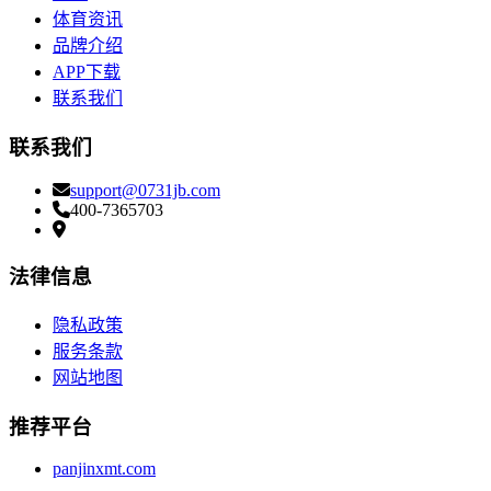
体育资讯
品牌介绍
APP下载
联系我们
联系我们
support@0731jb.com
400-7365703
法律信息
隐私政策
服务条款
网站地图
推荐平台
panjinxmt.com