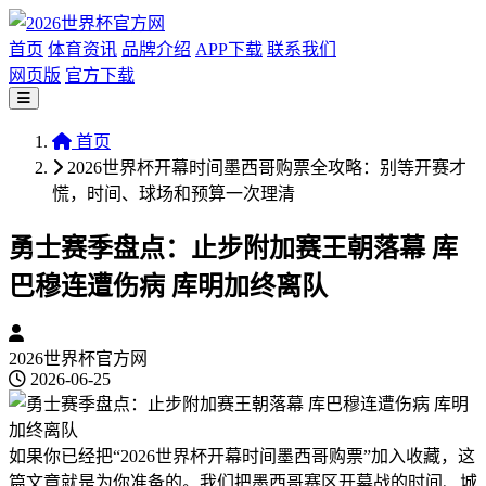
首页
体育资讯
品牌介绍
APP下载
联系我们
网页版
官方下载
首页
2026世界杯开幕时间墨西哥购票全攻略：别等开赛才
慌，时间、球场和预算一次理清
勇士赛季盘点：止步附加赛王朝落幕 库
巴穆连遭伤病 库明加终离队
2026世界杯官方网
2026-06-25
如果你已经把“2026世界杯开幕时间墨西哥购票”加入收藏，这
篇文章就是为你准备的。我们把墨西哥赛区开幕战的时间、城